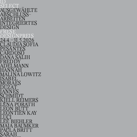
ID
SELECT
AUSGEWÄHLTE
-
ABSCHLUSS
ARBEITEN
INTEGRIERTES
DESIGN
FRESE
DESIGNPREIS
–
24.4.
31.5.2026
CLAUDIA SOFIA
PESANTES
CARDOSO
DANA SALIH
FREDDY
ADELMANN
HANNAH
MALINA LOWITZ
ISABEL
MORAES
DUZAT
JANNES
SCHMIDT
KJELL REIMERS
LENA PORATH
LEON BUTT
LEONTIEN KAY
LUCI
LEE BIEHLER
MAJA BÄUMKER
PAULA BRITT
SARAH