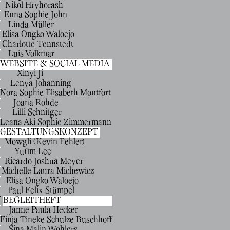
Nikol Hryhorash
Enna Sophie John
Linda Müller
Elisa Ongko Waloejo
Charlotte Tennstedt
Luis Volkmar
WEBSITE & SOCIAL MEDIA
Xinyi Ji
Lenya Johanning
Nora Sophie Elisabeth Montfort
Joana Rohde
Lilli Schnitger
Leana Aki Sophie Zimmermann
GESTALTUNGSKONZEPT
Mowgli (Kevin Fehler)
Yurim Lee
Ricardo Joshua Meyer
Michelle Laura Michewicz
Elisa Ongko Waloejo
Paul Felix Stümpel
BEGLEITHEFT
Janne Paula Hecker
Finja Tineke Schulze Buschhoff